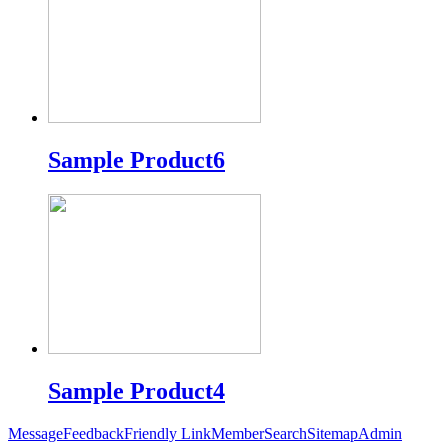
Sample Product6
Sample Product4
Message
Feedback
Friendly Link
Member
Search
Sitemap
Admin