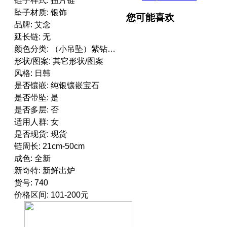
链子样式: 扭片链
坠子材质: 银饰
您可能喜欢
品牌: 艾念
延长链: 无
颜色分类: （小吊坠）紫钻链长45CM现货 （小吊坠）紫钻链长40CM现货 （小吊坠）白钻链长45CM现货 （小吊坠）白钻链长40CM现货 （大吊坠）紫钻链长45CM现货 （大吊坠）紫钻链长40CM现货 （大吊坠）白钻链长45CM现货 （大吊坠）白钻链长40CM现货
形状/图案: 其它形状/图案
风格: 日韩
是否镶嵌: 纯银镶嵌宝石
是否带坠: 是
是否多层: 否
适用人群: 女
是否现货: 现货
链周长: 21cm-50cm
成色: 全新
新奇特: 新鲜出炉
货号: 740
价格区间: 101-200元