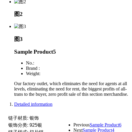
图2
图3
Sample Product5
No.:
Brand :
Weight:
Our factory outlet, which eliminates the need for agents at all
levels, eliminating the need for rent, the biggest profits of all-
trans to the buyer, zero profit sale of this section merchandise.
Detailed information
链子材质: 银饰
Previous
Sample Product6
银饰分类: 925银
Next
Sample Product4