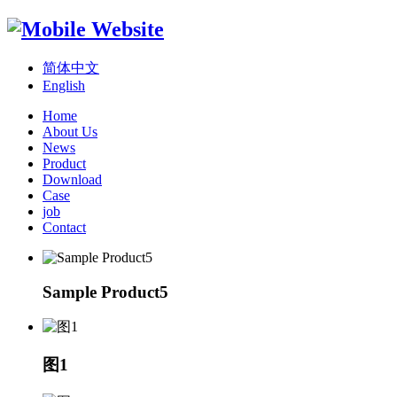
简体中文
English
Home
About Us
News
Product
Download
Case
job
Contact
Sample Product5
图1