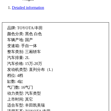
Detailed information
品牌: TOYOTA/丰田
颜色分类: 黑色 白色
车辆产地: 国产
变速箱: 手自一体
整车类别: 三厢轿车
汽车排量: 2L
汽车价格: 15万-20万
发动机类型: 直列分布（L）
档位: 4档
缸数: 4缸
气门数: 16气门
动力类型: 汽车类型
上市时间: 其它
适合车型: 丰田凯美瑞