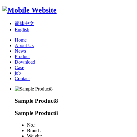
简体中文
English
Home
About Us
News
Product
Download
Case
job
Contact
Sample Product8
Sample Product8
No.:
Brand :
Weight: